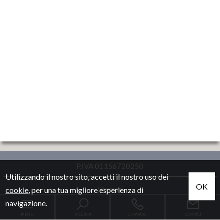
P.IVA 01156720250
Utilizzando il nostro sito, accetti il nostro uso dei
OK
Sitemap
cookie
, per una tua migliore esperienza di
navigazione.
Privacy Policy
MENU
RICERCA
CHIAMACI
SCRIVICI